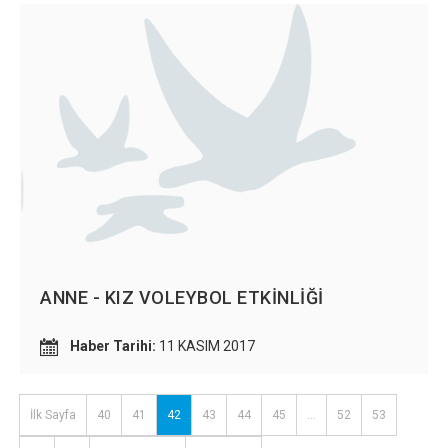
ANNE - KIZ VOLEYBOL ETKİNLİĞİ
Haber Tarihi:
11 KASIM 2017
İlk Sayfa
40
41
42
43
44
45
...
52
53