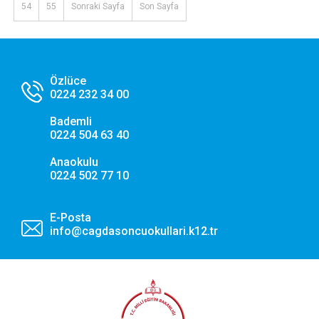
54
55
Sonraki Sayfa
Son Sayfa
Özlüce
0224 232 34 00
Bademli
0224 504 63 40
Anaokulu
0224 502 77 10
E-Posta
info@cagdasoncuokullari.k12.tr