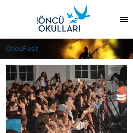
ÖncüFest