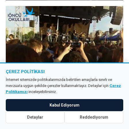
ÇEREZ POLITIKASI
İnternet sitemizde politikalarımızda belirtilen amaçlarla sınırlı ve
mevzuata uygun şekilde çerezler kullanmaktayız. Detaylar için
Çerez
Politikamızı
inceleyebilirsiniz.
Kabul Ediyorum
Özlüce
Detaylar
Reddediyorum
0224 232 34 00