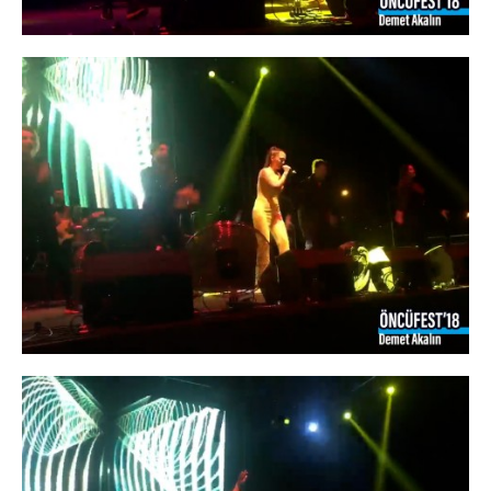
×
Çerez Ayarları Gizlilik Tercihleri
Aşağıdaki paneli kullanarak web sitemizde aktif olmasını
istediğiniz çerez türlerini özelleştirebilirsiniz. Değişikliklerin geçerli
olması için kaydetmeniz yeterlidir.
Zorunlu ve Teknik Çerezler
Her Zaman Aktif
Web sitemizin temel fonksiyonlarının düzgün çalışması,
güvenliği ve erişilebilirliği için kullanılması zorunlu olan
çerezlerdir.
Performans ve Analiz Çerezleri