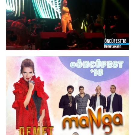
Sitemizi kaç kişinin ziyaret ettiğini anlamamıza, sayfaların
performanslarını analiz etmemize ve kullanıcı deneyimini
iyileştirmemize yardımcı olur.
Pazarlama ve Hedefleme Çerezleri
İlgi alanlarınıza göre kişiselleştirilmiş duyuru, etkinlik
reklamları ve içerikler sunmak amacıyla iş ortaklarımız
tarafından kullanılan çerezlerdir.
Tercihlerimi Kaydet