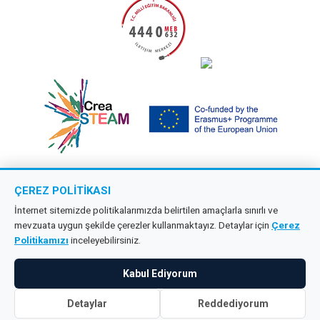
Tercihlerimi Kaydet
ÇEREZ POLITIKASI
Copyright © 2026 Çağdaş Öncü Okullar
İnternet sitemizde politikalarımızda belirtilen amaçlarla sınırlı ve
mevzuata uygun şekilde çerezler kullanmaktayız. Detaylar için
Çerez
Tüm hakları saklıdır.
Politikamızı
inceleyebilirsiniz.
KVKK
Kabul Ediyorum
Detaylar
Reddediyorum