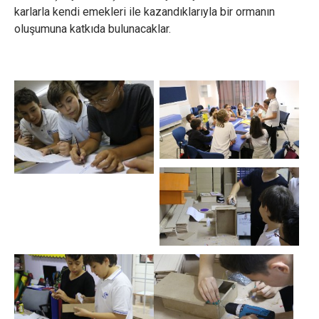
karlarla kendi emekleri ile kazandıklarıyla bir ormanın
oluşumuna katkıda bulunacaklar.
×
Çerez Ayarları Gizlilik Tercihleri
Aşağıdaki paneli kullanarak web sitemizde aktif olmasını
istediğiniz çerez türlerini özelleştirebilirsiniz. Değişikliklerin geçerli
olması için kaydetmeniz yeterlidir.
Zorunlu ve Teknik Çerezler
Her Zaman Aktif