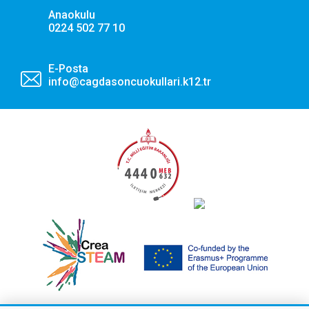
Anaokulu
0224 502 77 10
E-Posta
info@cagdasoncuokullari.k12.tr