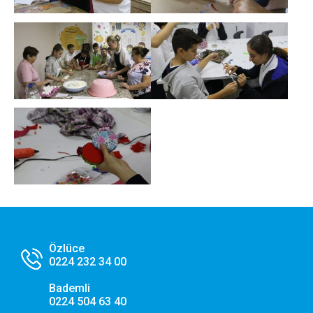
Web sitemizin temel fonksiyonlarının düzgün çalışması,
güvenliği ve erişilebilirliği için kullanılması zorunlu olan
çerezlerdir.
Performans ve Analiz Çerezleri
Sitemizi kaç kişinin ziyaret ettiğini anlamamıza, sayfaların
performanslarını analiz etmemize ve kullanıcı deneyimini
iyileştirmemize yardımcı olur.
Pazarlama ve Hedefleme Çerezleri
İlgi alanlarınıza göre kişiselleştirilmiş duyuru, etkinlik
reklamları ve içerikler sunmak amacıyla iş ortaklarımız
tarafından kullanılan çerezlerdir.
Özlüce
Tercihlerimi Kaydet
0224 232 34 00
Bademli
0224 504 63 40