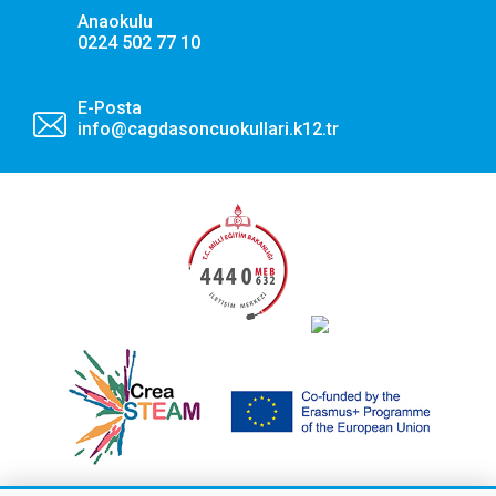
Anaokulu
0224 502 77 10
E-Posta
info@cagdasoncuokullari.k12.tr