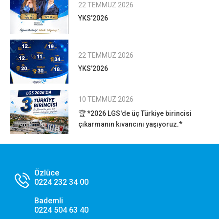
22 TEMMUZ 2026
YKS'2026
22 TEMMUZ 2026
YKS'2026
10 TEMMUZ 2026
🏆 *2026 LGS'de üç Türkiye birincisi
çıkarmanın kıvancını yaşıyoruz.*
Özlüce
0224 232 34 00
Bademli
0224 504 63 40