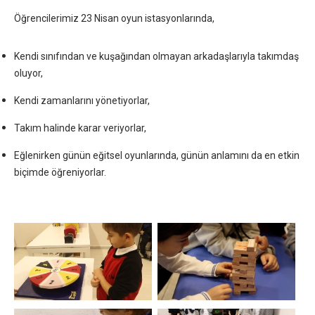
Öğrencilerimiz 23 Nisan oyun istasyonlarında,
Kendi sınıfından ve kuşağından olmayan arkadaşlarıyla takımdaş
oluyor,
Kendi zamanlarını yönetiyorlar,
Takım halinde karar veriyorlar,
Eğlenirken günün eğitsel oyunlarında, günün anlamını da en etkin
biçimde öğreniyorlar.
×
Çerez Ayarları Gizlilik Tercihleri
Aşağıdaki paneli kullanarak web sitemizde aktif olmasını
istediğiniz çerez türlerini özelleştirebilirsiniz. Değişikliklerin geçerli
olması için kaydetmeniz yeterlidir.