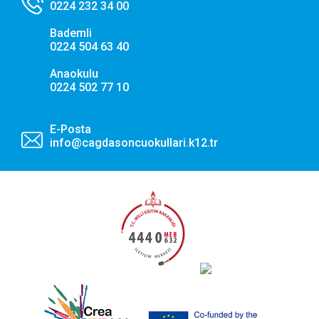
0224 232 34 00
Bademli
0224 504 63 40
Anaokulu
0224 502 77 10
E-Posta
info@cagdasoncuokullari.k12.tr