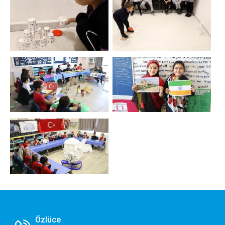
Zorunlu ve Teknik Çerezler
Her Zaman Aktif
Web sitemizin temel fonksiyonlarının düzgün çalışması,
güvenliği ve erişilebilirliği için kullanılması zorunlu olan
çerezlerdir.
Performans ve Analiz Çerezleri
Sitemizi kaç kişinin ziyaret ettiğini anlamamıza, sayfaların
performanslarını analiz etmemize ve kullanıcı deneyimini
iyileştirmemize yardımcı olur.
Pazarlama ve Hedefleme Çerezleri
İlgi alanlarınıza göre kişiselleştirilmiş duyuru, etkinlik
reklamları ve içerikler sunmak amacıyla iş ortaklarımız
tarafından kullanılan çerezlerdir.
Tercihlerimi Kaydet
Özlüce