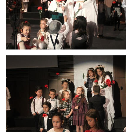
×
Çerez Ayarları Gizlilik Tercihleri
Aşağıdaki paneli kullanarak web sitemizde aktif olmasını
istediğiniz çerez türlerini özelleştirebilirsiniz. Değişikliklerin geçerli
olması için kaydetmeniz yeterlidir.
Zorunlu ve Teknik Çerezler
Her Zaman Aktif
Web sitemizin temel fonksiyonlarının düzgün çalışması,
güvenliği ve erişilebilirliği için kullanılması zorunlu olan
çerezlerdir.
Performans ve Analiz Çerezleri