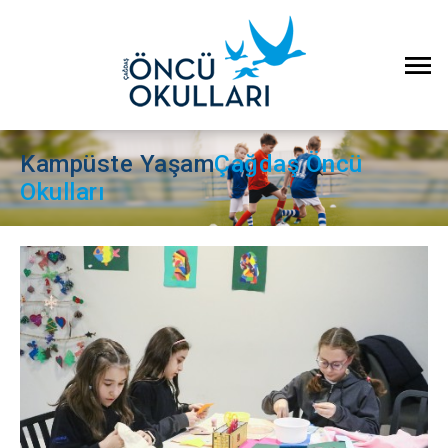
Kampüste Yaşam
Çağdaş Öncü
Okulları