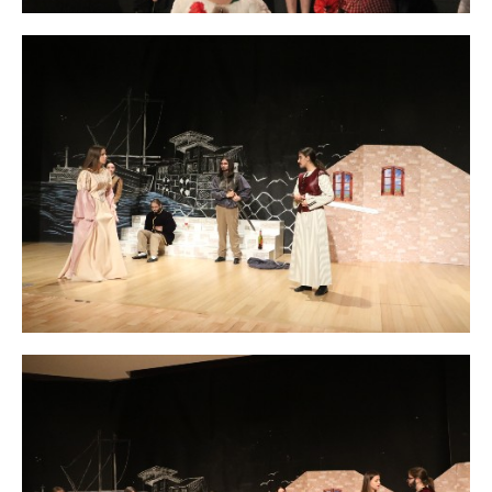
Sitemizi kaç kişinin ziyaret ettiğini anlamamıza, sayfaların
performanslarını analiz etmemize ve kullanıcı deneyimini
iyileştirmemize yardımcı olur.
Pazarlama ve Hedefleme Çerezleri
İlgi alanlarınıza göre kişiselleştirilmiş duyuru, etkinlik
reklamları ve içerikler sunmak amacıyla iş ortaklarımız
tarafından kullanılan çerezlerdir.
Tercihlerimi Kaydet