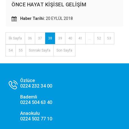
ÖNCE HAYAT KİŞİSEL GELİŞİM
Haber Tarihi:
20 EYLÜL 2018
İlk Sayfa
36
37
38
39
40
41
...
52
53
54
55
Sonraki Sayfa
Son Sayfa
Özlüce
0224 232 34 00
Bademli
0224 504 63 40
Anaokulu
0224 502 77 10