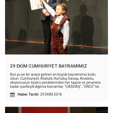
29 EKİM CUMHURİYET BAYRAMIMIZ
Bizi şu an bir araya getiren en büyük bayramımız kutlu
olsun. Cumhuriyet, Atatürk, Kurtuluş Savaşı, Anadolu;
okulumuzun tiyatro perdelerinden her taşına ve çimenine
kadar içselleştirdiğimiz kavramlar. "ÇAĞDAŞ", "ÖNCÜ" bir
okul olarak Cumhuriyet kazanımlarına sonsuza kadar
Haber Tarihi:
29 EKİM 2018
sahip çıkacağımıza söz veriyoruz. Büyüksün Atam,
Büyüksün Türk milleti!