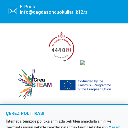
E-Posta
info@cagdasoncuokullari.k12.tr
ÇEREZ POLITIKASI
Copyright © 2026 Çağdaş Öncü Okullar
İnternet sitemizde politikalarımızda belirtilen amaçlarla sınırlı ve
mevzuata uygun şekilde çerezler kullanmaktayız. Detaylar için
Çerez