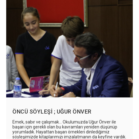
ÖNCÜ SÖYLEŞİ ; UĞUR ÖNVER
Emek, sabır ve çalışmak... Okulumuzda Uğur Önver ile
başarı için gerekli olan bu kavramları yeniden düşünüp
yorumladık. Hayattan başarı örnekleri dinlediğimiz
söyleşimizde kitaplarımızı imzalatmanın da keyfine vardık.