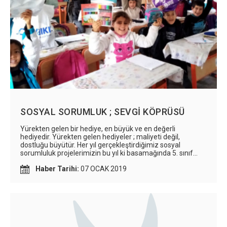
SOSYAL SORUMLUK ; SEVGİ KÖPRÜSÜ
Yürekten gelen bir hediye, en büyük ve en değerli
hediyedir. Yürekten gelen hediyeler ; maliyeti değil,
dostluğu büyütür. Her yıl gerçekleştirdiğimiz sosyal
sorumluluk projelerimizin bu yıl ki basamağında 5. sınıf
öğrencilerimiz sosyal sorumluluk projesi olarak Şanlıurfa
Haber Tarihi:
07 OCAK 2019
Bilekli köyü Ortaokulundaki öğrenci kardeşlerine, 6.sınıf
öğrencilerimiz Bursa İşitme Engelli Ortaokulu öğrencilerine
ve 7. sınıf öğrencilerimiz ise Bursa Huzurevi sakinlerine
hediyeler alarak sevgi köprüsü kurdular.