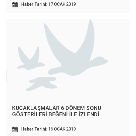
Haber Tarihi:
17 OCAK 2019
×
Çerez Ayarları Gizlilik Tercihleri
Aşağıdaki paneli kullanarak web sitemizde aktif olmasını
istediğiniz çerez türlerini özelleştirebilirsiniz. Değişikliklerin geçerli
KUCAKLAŞMALAR 6 DÖNEM SONU
olması için kaydetmeniz yeterlidir.
GÖSTERİLERİ BEĞENİ İLE İZLENDİ
Zorunlu ve Teknik Çerezler
Her Zaman Aktif
Haber Tarihi:
16 OCAK 2019
Web sitemizin temel fonksiyonlarının düzgün çalışması,
güvenliği ve erişilebilirliği için kullanılması zorunlu olan