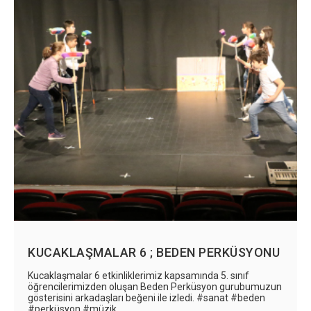
KUCAKLAŞMALAR 6 ; BEDEN PERKÜSYONU
Kucaklaşmalar 6 etkinliklerimiz kapsamında 5. sınıf
öğrencilerimizden oluşan Beden Perküsyon gurubumuzun
gösterisini arkadaşları beğeni ile izledi. #sanat #beden
#perküsyon #müzik