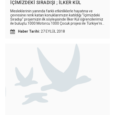
İÇİMİZDEKİ SIRADIŞI ; İLKER KÜL
Mesleklerinin yanında farklı etkinliklerle hayatına ve
çevresine renk katan konuklarımızın katıldığı "İçimizdeki
Sıradışı" projemizin ilk söyleşisinde İlker Kül öğrencilerimiz
ile buluştu.1000 Motorcu 1000 Çocuk projesi ile Türkiye'nin
her yerindeki ihtiyaç sahibi çocukları nasıl mutlu ettiğini
Haber Tarihi:
27 EYLÜL 2018
bizlerle paylaştı. Öğrencilerimiz ile birlikte bu projenin bir
parçası olmaktan gurur duyduk.