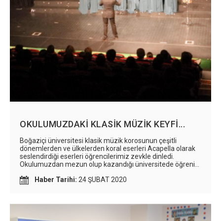
OKULUMUZDAKİ KLASİK MÜZİK KEYFİ...
Boğaziçi üniversitesi klasik müzik korosunun çeşitli
dönemlerden ve ülkelerden koral eserleri Acapella olarak
seslendirdiği eserleri öğrencilerimiz zevkle dinledi.
Okulumuzdan mezun olup kazandığı üniversitede öğrenim
hayatını başarıyla sürdürürken, sosyalliği ile
Haber Tarihi:
24 ŞUBAT 2020
öğrencilerimize rol model olan Pelin KÜÇÜKERDOĞAN ve
arkadaşlarını ağırlamaktan gurur duyduk. #acapella
#müzik #ses #sahne #sanat