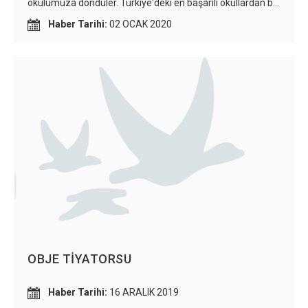
okulumuza döndüler. Türkiye'deki en başarılı okullardan biri
seçilmenin gururunu bize yaşattılar. Aldıkları pek çok ödül
Haber Tarihi:
02 OCAK 2020
ve kupanın yanında bazı öğrencilerimiz WSC'nin global
ayağına katılma hakkı kazandı. Sınıf içi ve dışı
uyguladığımız aktivitelerin ve yürüttüğümüz "DEBATE ,
ÖNCÜ TALKS" gibi etkinliklerin bu gelişmelerde büyük payı
olduğunu gözlemlemekteyiz. Yaptığımız bu etkinlikler hem
öğrencilerimizin özgüvenini artırmakta hem de dil
öğrenimini sınıf içinden dışına taşımakta. Öğrencilerimiz
İngilizce'yi doğal ortamında yaşama fırsatı bulmaktadır.
Uyguladığımız İngilizce programının verimini aldığımızı
görmek bizi heyecanlandırmakta ve ileriye yönelik daha
büyük motivasyonlara ulaştırmaktadır.
OBJE TİYATORSU
Haber Tarihi:
16 ARALIK 2019