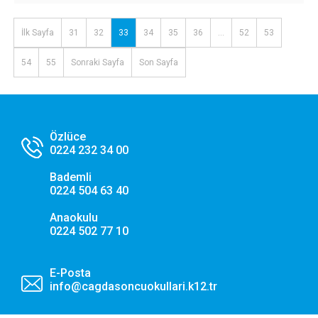
İlk Sayfa
31
32
33
34
35
36
...
52
53
54
55
Sonraki Sayfa
Son Sayfa
Özlüce
0224 232 34 00
Bademli
0224 504 63 40
Anaokulu
0224 502 77 10
E-Posta
info@cagdasoncuokullari.k12.tr