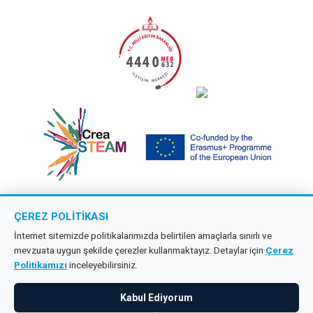
ÇEREZ POLITIKASI
Copyright © 2026 Çağdaş Öncü Okullar
İnternet sitemizde politikalarımızda belirtilen amaçlarla sınırlı ve
mevzuata uygun şekilde çerezler kullanmaktayız. Detaylar için
Çerez
Tüm hakları saklıdır.
Politikamızı
inceleyebilirsiniz.
KVKK
Kabul Ediyorum