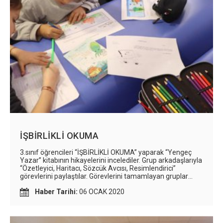
İŞBİRLİKLİ OKUMA
3.sınıf öğrencileri “İŞBİRLİKLİ OKUMA” yaparak “Yengeç
Yazar” kitabının hikayelerini incelediler. Grup arkadaşlarıyla
“Özetleyici, Haritacı, Sözcük Avcısı, Resimlendirici”
görevlerini paylaştılar. Görevlerini tamamlayan gruplar
arkadaşlarına sunum yaparak her öğrencinin her hikayeye
Haber Tarihi:
06 OCAK 2020
yolculuk yapmasını sağladılar.