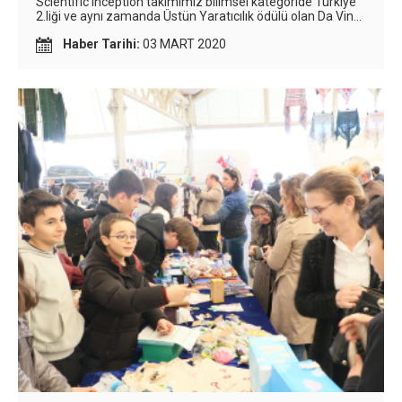
Scientific Inception takımımız bilimsel kategoride Türkiye
2.liği ve aynı zamanda Üstün Yaratıcılık ödülü olan Da Vinci
özel ödülüne layık görülmüştür. Güzel sanatlar
Haber Tarihi:
03 MART 2020
kategorisine katılan DI-Jokers takımımız da Türkiye 2.si
olmuştur. Doğaçlama takımımız The Hero Spirit ise
görevini o kategoride tek İngilizce yapan takım olarak
jürilerin takdirini toplamıştır.