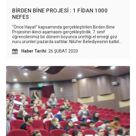
BİRDEN BİNE PROJESİ : 1 FİDAN 1000
NEFES
“Önce Hayat” kapsamında gerçekleştirilen Birden Bine
Projesinin ikinci aşamasını gerçekleştirdik. 7. sınıf
öğrencilerimiz bir dönem boyunca ürettiği el emeği göz
nuru ürünleri pazarda sattılar. Nilüfer Belediyesinin katkıları
ile gerçekleştirdikleri satıştan elde ettikleri gelirle ne mi
Haber Tarihi:
26 ŞUBAT 2020
olacak? 1’i 1000 yapacağız. Bizi takipte kalın.