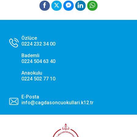
Özlüce
0224 232 34 00
Bademli
0224 504 63 40
Anaokulu
0224 502 77 10
E-Posta
info@cagdasoncuokullari.k12.tr