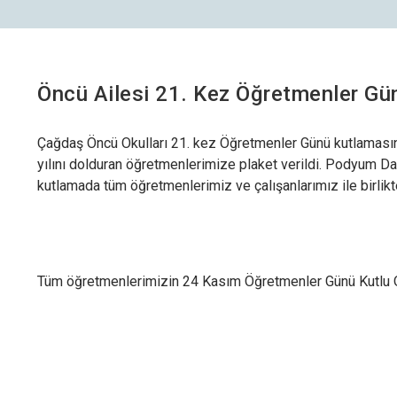
Öncü Ailesi 21. Kez Öğretmenler Gün
Çağdaş Öncü Okulları 21. kez Öğretmenler Günü kutlaması
yılını dolduran öğretmenlerimize plaket verildi. Podyum Da
kutlamada tüm öğretmenlerimiz ve çalışanlarımız ile birlikte
Çere
Aşağı
özell
Tüm öğretmenlerimizin 24 Kasım Öğretmenler Günü Kutlu O
Zo
We
ku
Pe