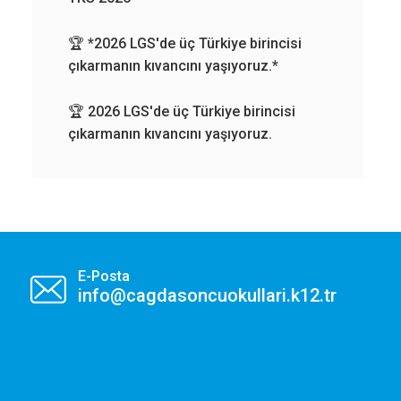
e
🏆 *2026 LGS'de üç Türkiye birincisi
çıkarmanın kıvancını yaşıyoruz.*
 iş
🏆 2026 LGS'de üç Türkiye birincisi
çıkarmanın kıvancını yaşıyoruz.
E-Posta
info@cagdasoncuokullari.k12.tr