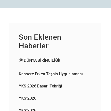
Son Eklenen
Haberler
×
🌍 DÜNYA BİRİNCİLİĞİ!
Kansere Erken Teşhis Uygunlaması
YKS 2026 Başarı Tebriği
if
YKS'2026
YKS'2026