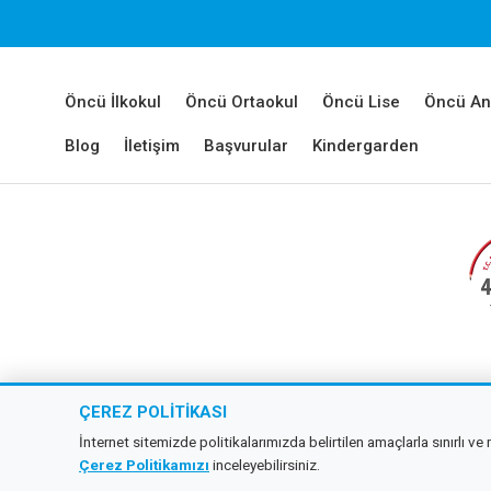
Öncü İlkokul
Öncü Ortaokul
Öncü Lise
Öncü An
Blog
İletişim
Başvurular
Kindergarden
Copyr
ÇEREZ POLITIKASI
İnternet sitemizde politikalarımızda belirtilen amaçlarla sınırlı v
Çerez Politikamızı
inceleyebilirsiniz.