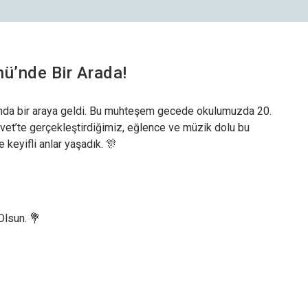
ü’nde Bir Arada!
nda bir araya geldi. Bu muhteşem gecede okulumuzda 20.
vet’te gerçekleştirdiğimiz, eğlence ve müzik dolu bu
 keyifli anlar yaşadık. 🎊
z Ayarları Gizlilik Tercihleri
daki paneli kullanarak web sitemizde aktif olmasını istediğiniz çerez türlerini
eştirebilirsiniz. Değişikliklerin geçerli olması için kaydetmeniz yeterlidir.
lsun. 💐
runlu ve Teknik Çerezler
Her Zaman Akt
b sitemizin temel fonksiyonlarının düzgün çalışması, güvenliği ve erişilebilirliği için
llanılması zorunlu olan çerezlerdir.
rformans ve Analiz Çerezleri