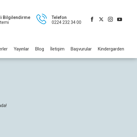
li Bilgilendirme
Telefon
stemi
0224 232 34 00
rler
Yayınlar
Blog
İletişim
Başvurular
Kindergarden
ada!