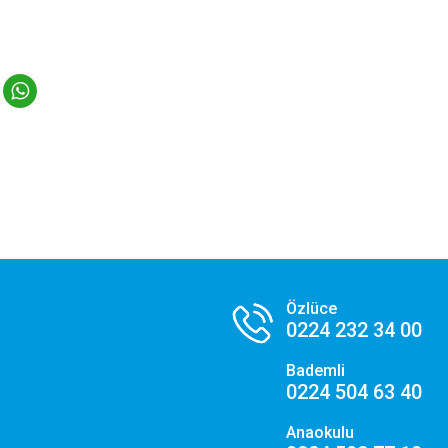
temizi kaç kişinin ziyaret ettiğini anlamamıza, sayfaların performanslarını analiz etmemiz
 kullanıcı deneyimini iyileştirmemize yardımcı olur.
zarlama ve Hedefleme Çerezleri
gi alanlarınıza göre kişiselleştirilmiş duyuru, etkinlik reklamları ve içerikler sunmak amacıyla
taklarımız tarafından kullanılan çerezlerdir.
Tercihlerimi Kaydet
Özlüce
0224 232 34 00
Bademli
0224 504 63 40
Anaokulu