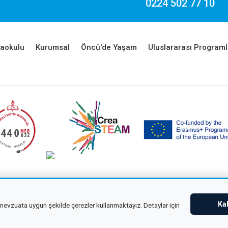
0224 502 77 10
aokulu
Kurumsal
Öncü'de Yaşam
Uluslararası Programl
ight © 2026 Çağdaş Öncü Okullar
Tüm hakları saklıdır.
KVKK
Ka
e mevzuata uygun şekilde çerezler kullanmaktayız. Detaylar için