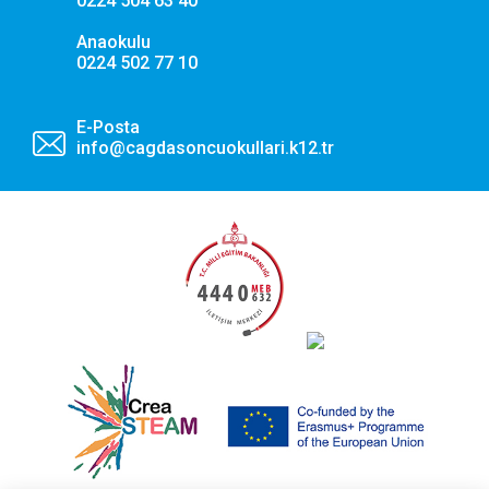
0224 504 63 40
Anaokulu
0224 502 77 10
E-Posta
info@cagdasoncuokullari.k12.tr