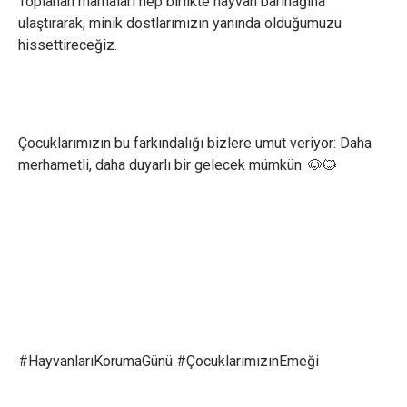
Toplanan mamaları hep birlikte hayvan barınağına
ulaştırarak, minik dostlarımızın yanında olduğumuzu
hissettireceğiz.
Çocuklarımızın bu farkındalığı bizlere umut veriyor: Daha
merhametli, daha duyarlı bir gelecek mümkün. 🐶🐱
×
Çerez Ayarları Gizlilik Tercihleri
Aşağıdaki paneli kullanarak web sitemizde aktif olmasını
istediğiniz çerez türlerini özelleştirebilirsiniz. Değişikliklerin geçerli
#HayvanlarıKorumaGünü #ÇocuklarımızınEmeği
olması için kaydetmeniz yeterlidir.