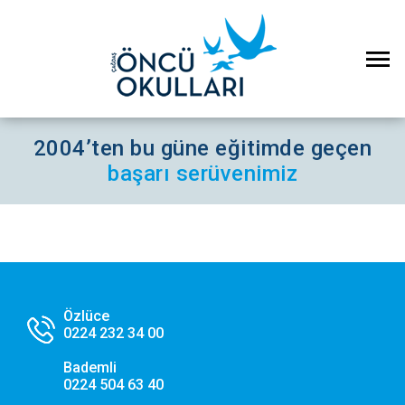
2004’ten bu güne eğitimde geçen
başarı serüvenimiz
×
Çerez Ayarları Gizlilik Tercihleri
Özlüce
Aşağıdaki paneli kullanarak web sitemizde aktif olmasını
0224 232 34 00
istediğiniz çerez türlerini özelleştirebilirsiniz. Değişikliklerin geçerli
olması için kaydetmeniz yeterlidir.
Bademli
0224 504 63 40
Zorunlu ve Teknik Çerezler
Her Zaman Aktif